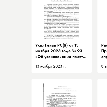
Указ Главы РС(Я) от 13
Ра
ноября 2023 года № 93
Пр
«Об увековечении памяти
ап
Первого Президента
РП
13 ноября 2023 г.
8 а
Республики Саха (Якутия)
об
М.Е. Николаева »
Пр
Пр
за
Пр
Пр
Са