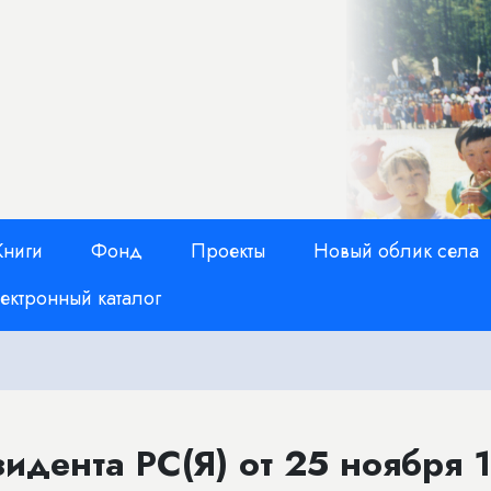
Книги
Фонд
Проекты
Новый облик села
ектронный каталог
идента РС(Я) от 25 ноября 