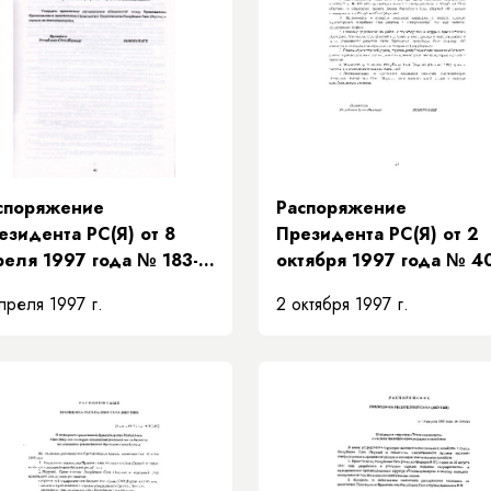
споряжение
Распоряжение
езидента РС(Я) от 8
Президента РС(Я) от 2
реля 1997 года № 183-
октября 1997 года № 4
 «О распределении
РП «О проведении
преля 1997 г.
2 октября 1997 г.
язанностей между
зональных совещаний с
едседателем
главами местных
авительства и
администраций
местителями
Республики Саха (Якути
едседателя
авительства Республики
ха (Якутия) и порядке