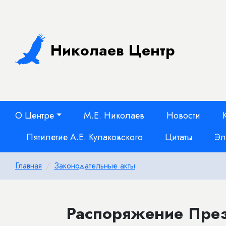
Николаев Центр
О Центре
М.Е. Николаев
Новости
Пятилетие А.Е. Кулаковского
Цитаты
Эл
Главная
Законодательные акты
Распоряжение През