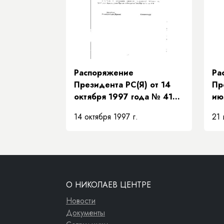
их
Распоряжение
Ра
Президента РС(Я) от 14
Пр
октября 1997 года № 419-
ию
РП «О представителе
«О
14 октября 1997 г.
21 
Президента Республики
пр
Саха (Якутия)»
Пр
Са
ис
ча
ос
О НИКОЛАЕВ ЦЕНТРЕ
Пр
Новости
Документы