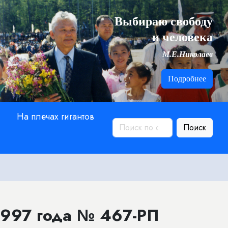
Выбираю свободу
и человека
М.Е.Николаев
Подробнее
На плечах гигантов
Поиск
1997 года № 467-РП