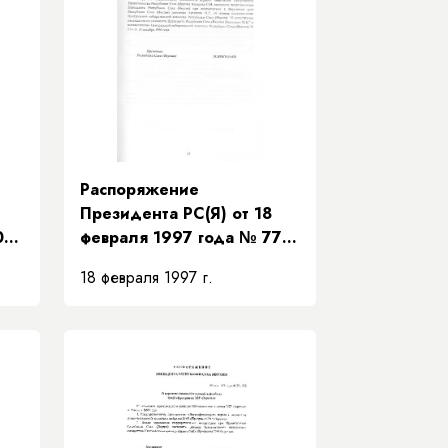
Распоряжение
Президента РС(Я) от 18
09-
февраля 1997 года № 77-
РП «О представителе
18 февраля 1997 г.
Президента Республики
Саха (Якутия) в Верховном
суде Республики Саха
я)»
(Якутия)»