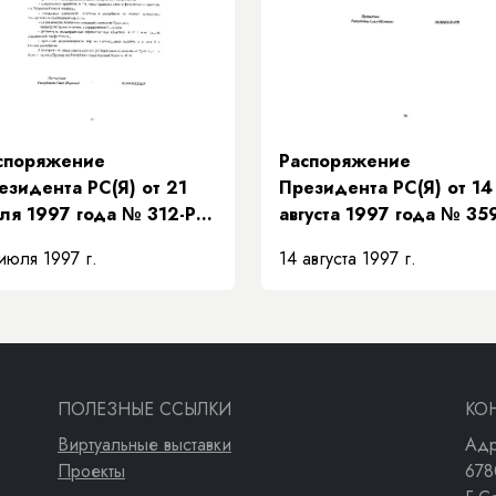
 взаимозамещений»
споряжение
Распоряжение
езидента РС(Я) от 21
Президента РС(Я) от 14
ля 1997 года № 312-РП
августа 1997 года № 35
 поддержке
РП «О передаче структ
июля 1997 г.
14 августа 1997 г.
едложений
«Техкоммунэнерго» в
авительства Республики
систему жилищно-
ха (Якутия) по мерам
коммунального хозяйст
полнения доходной
сти бюджета на
новании рекомендаций
ПОЛЕЗНЫЕ ССЫЛКИ
КО
езидентского Совета»
Виртуальные выставки
Адр
Проекты
678