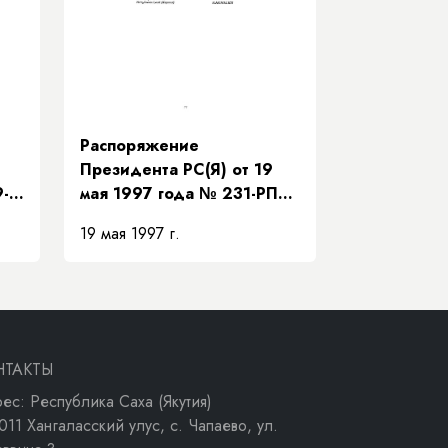
Распоряжение
Президента РС(Я) от 19
9-
мая 1997 года № 231-РП
ур
«О передаче Нижне-
19 мая 1997 г.
Бестяхской нефтебазы
ОАО «Программа ЭЗР
ва»
«Заречье»»
НТАКТЫ
ес: Республика Саха (Якутия)
011 Хангаласский улус, с. Чапаево, ул.