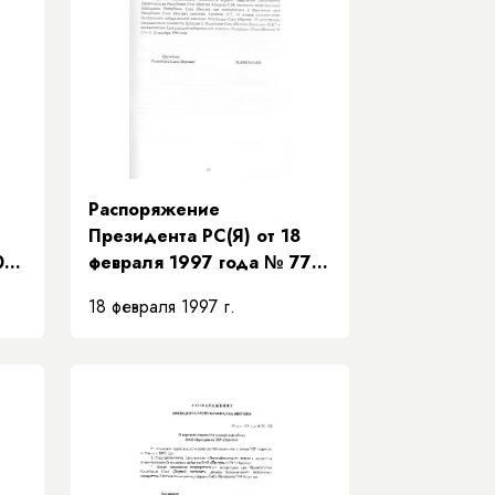
Распоряжение
Президента РС(Я) от 18
09-
февраля 1997 года № 77-
РП «О представителе
18 февраля 1997 г.
Президента Республики
Саха (Якутия) в Верховном
суде Республики Саха
я)»
(Якутия)»