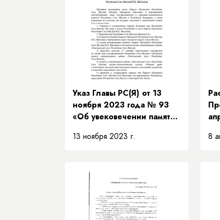
Указ Главы РС(Я) от 13
Ра
ноября 2023 года № 93
Пр
«Об увековечении памяти
ап
Первого Президента
РП
13 ноября 2023 г.
8 а
Республики Саха (Якутия)
об
М.Е. Николаева »
Пр
Пр
за
Пр
Пр
Са