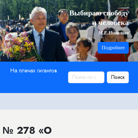
Выбираю свободу
и человека
М.Е.Николаев
Подробнее
На плечах гигантов
Поиск
а № 278 «О