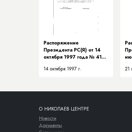
их
Распоряжение
Ра
Президента РС(Я) от 14
Пр
октября 1997 года № 419-
ию
РП «О представителе
«О
14 октября 1997 г.
21 
Президента Республики
пр
Саха (Якутия)»
Пр
Са
ис
ча
ос
О НИКОЛАЕВ ЦЕНТРЕ
Пр
Новости
Документы