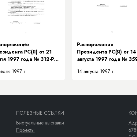
 взаимозамещений»
споряжение
Распоряжение
езидента РС(Я) от 21
Президента РС(Я) от 14
ля 1997 года № 312-РП
августа 1997 года № 35
 поддержке
РП «О передаче структ
июля 1997 г.
14 августа 1997 г.
едложений
«Техкоммунэнерго» в
авительства Республики
систему жилищно-
ха (Якутия) по мерам
коммунального хозяйст
полнения доходной
сти бюджета на
новании рекомендаций
ПОЛЕЗНЫЕ ССЫЛКИ
КО
езидентского Совета»
Виртуальные выставки
Адр
Проекты
678