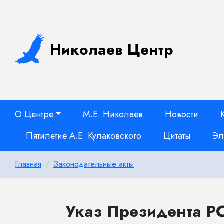
Николаев Центр
О Центре
М.Е. Николаев
Новости
Пятилетие А.Е. Кулаковского
Цитаты
Эл
Главная
Законодательные акты
Указ Президента РС