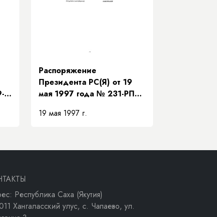
Распоряжение
Президента РС(Я) от 19
9-
мая 1997 года № 231-РП
ур
«О передаче Нижне-
19 мая 1997 г.
Бестяхской нефтебазы
ОАО «Программа ЭЗР
ва»
«Заречье»»
НТАКТЫ
ес: Республика Саха (Якутия)
011 Хангаласский улус, с. Чапаево, ул.