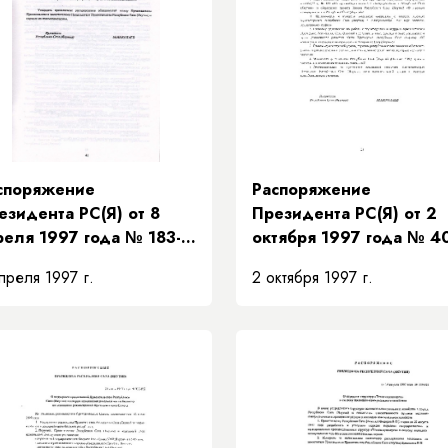
споряжение
Распоряжение
езидента РС(Я) от 8
Президента РС(Я) от 2
реля 1997 года № 183-
октября 1997 года № 4
 «О распределении
РП «О проведении
преля 1997 г.
2 октября 1997 г.
язанностей между
зональных совещаний с
едседателем
главами местных
авительства и
администраций
местителями
Республики Саха (Якути
едседателя
авительства Республики
ха (Якутия) и порядке