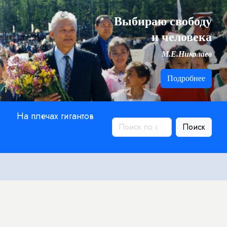
Выбираю свободу
и человека
М.Е.Николаев
Подробнее
На плечах гигантов
Поиск