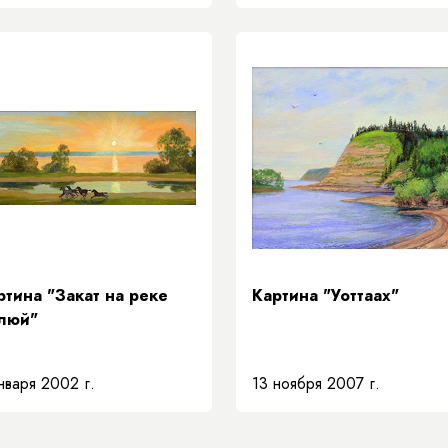
ртина "Закат на реке
Картина "Уоттаах"
люй"
нваря 2002 г.
13 ноября 2007 г.