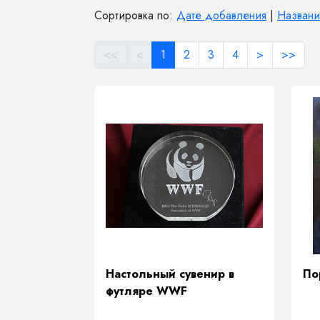
Сортировка по:
Дате добавления
|
Назван
<<
<
1
2
3
4
>
>>
Настольный сувенир в
По
футляре WWF