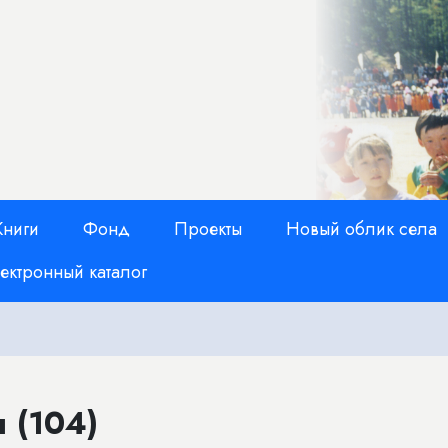
Книги
Фонд
Проекты
Новый облик села
ектронный каталог
 (104)