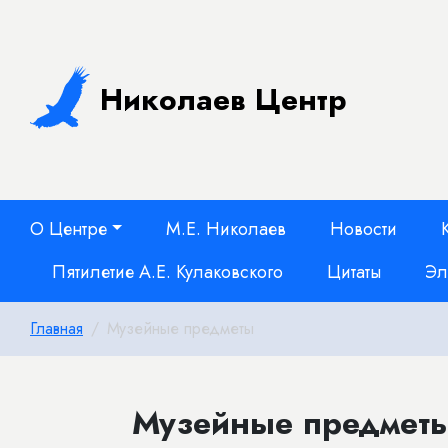
Николаев Центр
О Центре
М.Е. Николаев
Новости
Пятилетие А.Е. Кулаковского
Цитаты
Эл
Главная
Музейные предметы
Музейные предметы