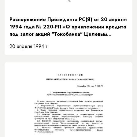
Распоряжение Президента РС(Я) от 20 апреля
1994 года № 220-РП «О привлечении кредита
под залог акций "Токобанка" Целевым
фондом будущих поколений Республики Саха
20 апреля 1994 г.
(Якутия)»