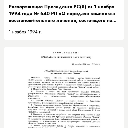
Распоряжение Президента РС(Я) от 1 ноября
1994 года № 640-РП «О передаче комплекса
восстановительного лечения, состоящего на
балансе АК "Золото Якутии", Министерству
1 ноября 1994 г.
образования Республики Саха (Якутия)»