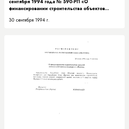
сентября 1994 года № 590-РП «О
финансировании строительства объектов
Министерства образования за счет средств
30 сентября 1994 г.
Целевого фонда будущих поколений»