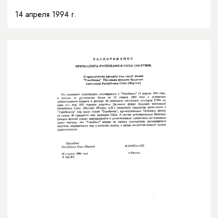
будущих поколений Республики Саха
14 апреля 1994 г.
(Якутия)»