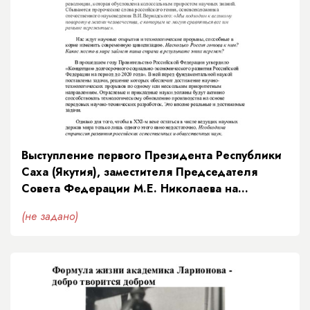
Выступление первого Президента Республики
Саха (Якутия), заместителя Председателя
Совета Федерации М.Е. Николаева на
торжественном собрании общественности,
(не задано)
посвященном Дню науки