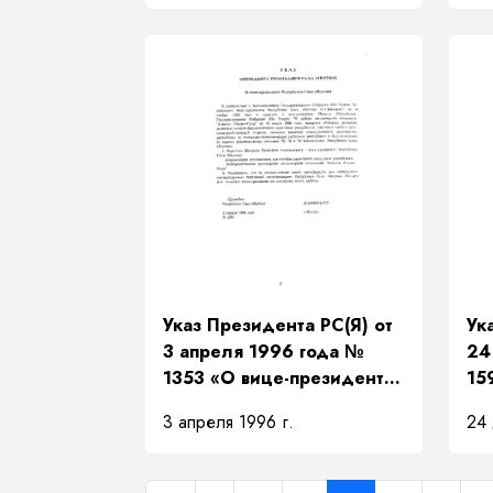
качестве залоговых
ле
обязательств»
Указ Президента РС(Я) от
Ук
3 апреля 1996 года №
24
1353 «​О вице-президенте
15
Республики Саха (Якутия)»
до
3 апреля 1996 г.
24 
го
до
Са