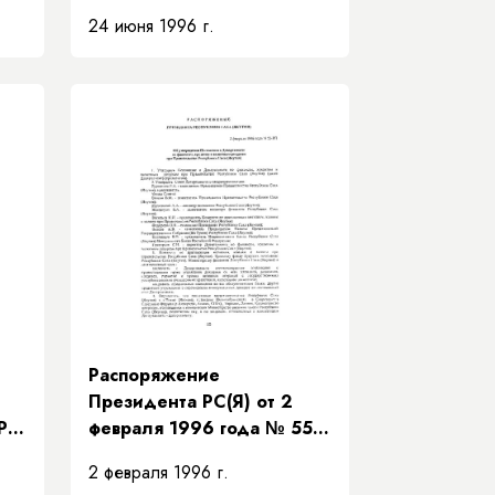
Положении о
24 июня 1996 г.
Департаменте по
финансам, кредитам и
валютным ресурсам при
я)»
Правительстве Республики
Саха (Якутия)»
Распоряжение
Президента РС(Я) от 2
-РП
февраля 1996 года № 55-
о
РП «Об утверждении
2 февраля 1996 г.
в»
Положения о