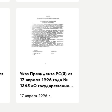
Департаменте по
финансам, кредитам и
валютным ресурсам при
Правительстве Республики
Саха (Якутия)»
от
Указ Президента РС(Я) от
17 апреля 1996 года №
1365 «О государственной
е о
инспекции труда
17 апреля 1996 г.
Республики Саха (Якутия)»
и