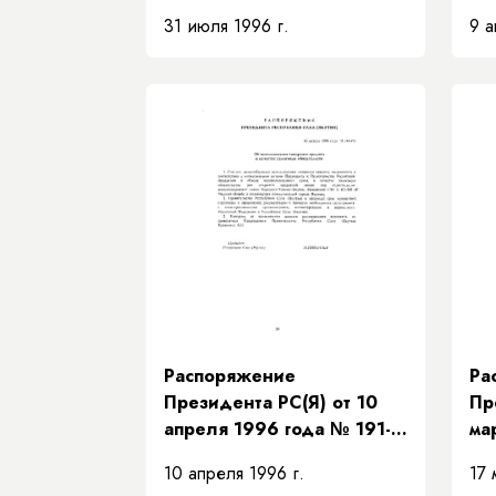
«О финансовой
РП
31 июля 1996 г.
9 а
поддержке Министерства
Пр
сельского хозяйства и
Ре
продовольствия
в 
Республики Саха (Якутия)
и АК "Якутскэнерго"»
Распоряжение
Ра
Президента РС(Я) от 10
Пр
апреля 1996 года № 191-
ма
РП «Об использовании
«О
10 апреля 1996 г.
17 
товарного кредита в
за