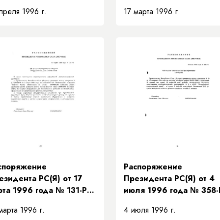
 «О финансировании
«Об арендной плате за
преля 1996 г.
17 марта 1996 г.
едставительства
помещения в здании
спублики Саха (Якутия)
Постоянного
Японии на 1996 год»
представительства
Республики Саха (Якути
споряжение
Распоряжение
езидента РС(Я) от 17
Президента РС(Я) от 4
рта 1996 года № 131-РП
июля 1996 года № 358
б оплате контракта по
«Об оплате контракта п
марта 1996 г.
4 июля 1996 г.
купке оборудование для
приобретению автобусо