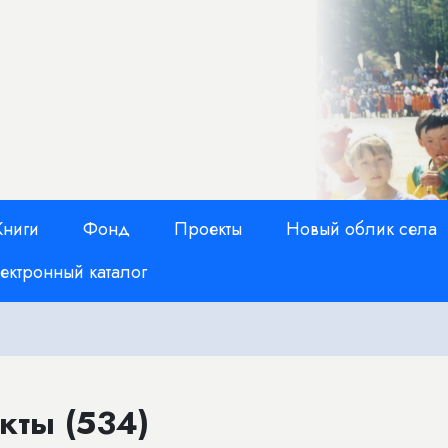
Книги
Фонд
Проекты
Новый облик села
ектронный каталог
кты (534)