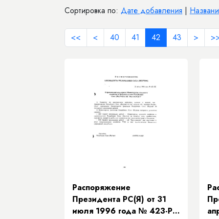
Сортировка по:
Дате добавления
|
Назван
<<
<
40
41
42
43
>
>
Распоряжение
Ра
Президента РС(Я) от 31
Пр
июля 1996 года № 423-РП
ап