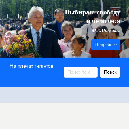
Выбираю свободу
и человека
М.Е.Николаев
Подробнее
На плечах гигантов
Поиск