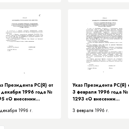
сопиления»
аз Президента РС(Я) от
Указ Президента РС(Я) 
 декабря 1996 года №
3 февраля 1996 года №
95 «О внесении
1293 «О внесении
полнения в Перечень
изменений в Положени
декабря 1996 г.
3 февраля 1996 г.
сударственных
Совете экономической
лжностей Республики
безопасности при
ха (Якутия),
Президенте Республик