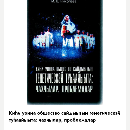
Киhи уонна общество сайдыытын генетическэй
туhаайыыта: чахчылар, проблемалар