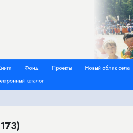
Книги
Фонд
Проекты
Новый облик села
ектронный каталог
173)