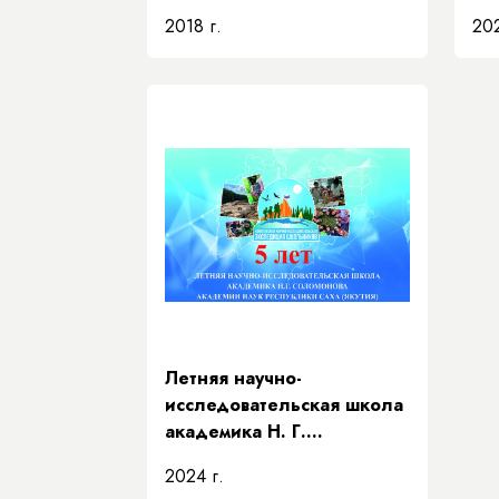
2018 г.
202
Летняя научно-
исследовательская школа
академика Н. Г.
Соломонова» Академии
2024 г.
наук Республики Саха