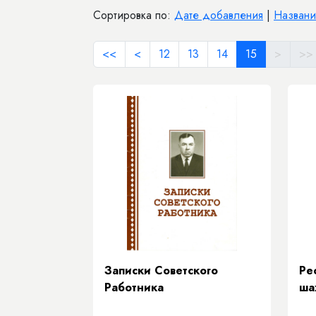
Сортировка по:
Дате добавления
|
Назван
<<
<
12
13
14
15
>
>>
Записки Советского
Ре
Работника
ша