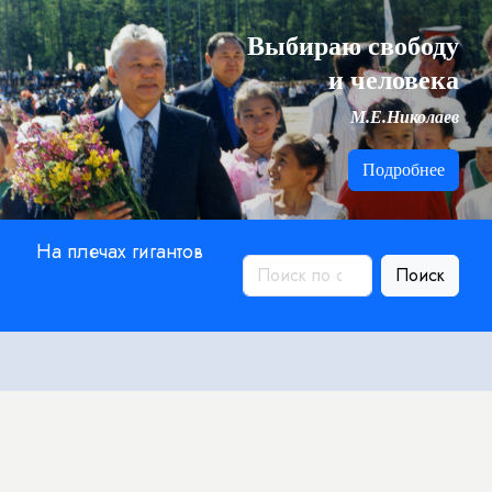
Выбираю свободу
и человека
М.Е.Николаев
Подробнее
На плечах гигантов
Поиск