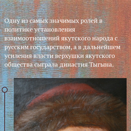
Одну из самых значимых ролей в
политике установления
взаимоотношений якутского народа с
русским государством, а в дальнейшем
усиления власти верхушки якутского
общества сыграла династия Тыгына.