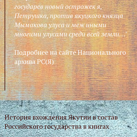
государев новый острожек я,
Петрушка, против якуцкого князца
Мымакова улуса и меж иными
многими улусами среди всей земли..."
Подробнее на сайте Национального
архива РС(Я)
История вхождения Якутии в состав
Российского государства в книгах