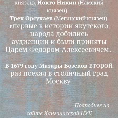
князец),
Нокто Никин
(Намский
князец)
Трек Орсукаев
(Мегинский князец)
первые в истории якутского
в
народа добились
аудиенции и были приняты
Царем Федором Алексеевичем.
второй
В 1679 году Мазары Бозеков
раз поехал в столичный град
Москву
Подробнее на
сайте Хангаласской ЦУБ