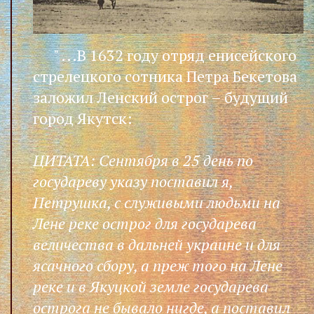
" ...В 1632 году отряд енисейского
стрелецкого сотника Петра Бекетова
заложил Ленский острог – будущий
город Якутск:
ЦИТАТА: Сентября в 25 день по
государеву указу поставил я,
Петрушка, с служивыми людьми на
Лене реке острог для государева
величества в дальней украине и для
ясачного сбору, а преж того на Лене
реке и в Якуцкой земле государева
острога не бывало нигде, а поставил