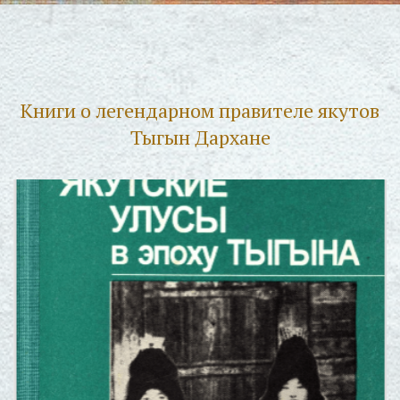
Книги о легендарном правителе якутов
Тыгын Дархане