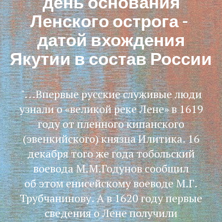
день основания
Ленского острога -
датой вхождения
Якутии в состав России
"...Впервые русские служивые люди
узнали о «великой реке Лене» в 1619
году от пленного кипанского
(эвенкийского) князца Илитика. 16
декабря того же года тобольский
воевода М.М.Годунов сообщил
об этом енисейскому воеводе М.Г.
Трубчанинову. А в 1620 году первые
сведения о Лене получили