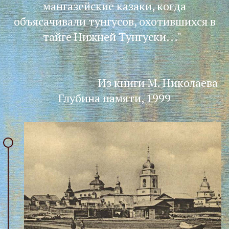
мангазейские казаки, когда
объясачивали тунгусов, охотившихся в
тайге Нижней Тунгуски..."
Из книги М. Николаева
Глубина памяти, 1999