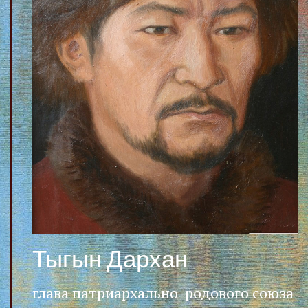
Тыгын Дархан
глава патриархально-родового союза