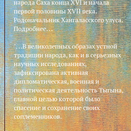
народа Саха конца XVI и начала
первой половины XVII века.
Родоначальник Хангаласского улуса.
Подробнее...
"...В великолепных образах устной
традиции народа, как и в серьезных
научных исследованиях,
зафиксирована активная
дипломатическая, военная и
политическая деятельность Тыгына,
главной целью которой было
спасение и сохранение своих
соплеменников.