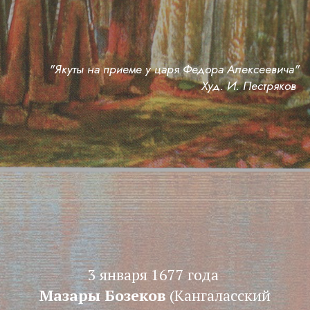
"Якуты на приеме у царя Федора Алексеевича"
Худ. И. Пестряков
3 января 1677 года
Мазары Бозеков
(Кангаласский