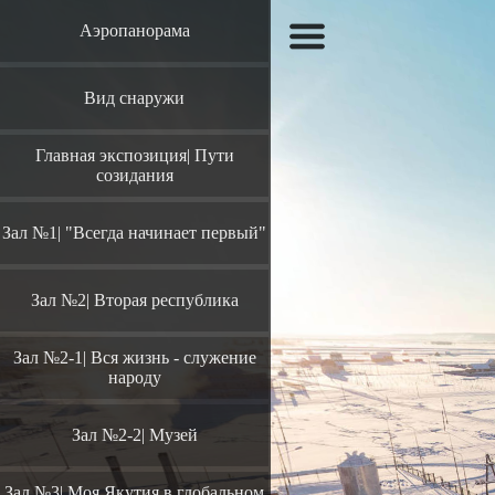
Аэропанорама
Вид снаружи
Главная экспозиция| Пути
созидания
Зал №1| "Всегда начинает первый"
Зал №2| Вторая республика
Зал №2-1| Вся жизнь - служение
народу
Зал №2-2| Музей
Зал №3| Моя Якутия в глобальном