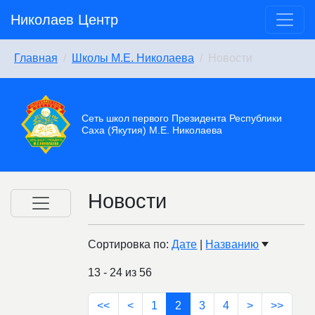
Николаев Центр
Главная
Школы М.Е. Николаева
Новости
Сеть школ первого Президента Республики
Саха (Якутия) М.Е. Николаева
Новости
Сортировка по:
Дате
|
Названию
13 - 24 из 56
<<
<
1
2
3
4
>
>>