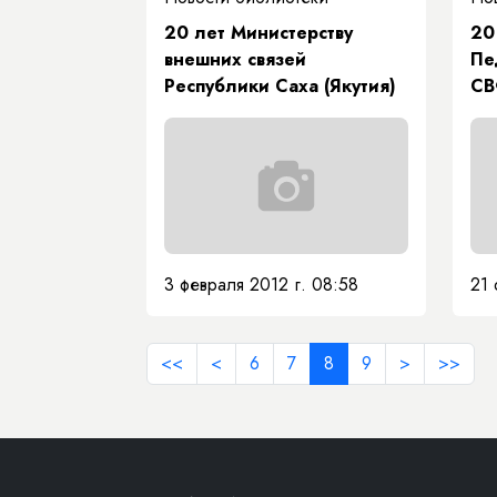
20 лет Министерству
20
внешних связей
Пе
Республики Саха (Якутия)
СВ
вс
пр
со
ин
3 февраля 2012 г. 08:58
21 
<<
<
6
7
8
9
>
>>