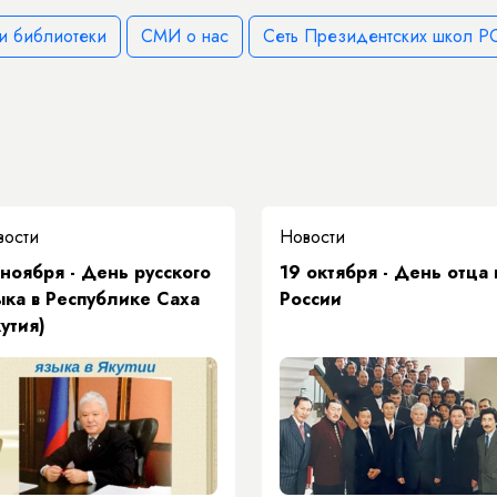
и библиотеки
СМИ о нас
Сеть Президентских школ РС
вости
Новости
 ноября - День русского
19 октября - День отца 
ыка в Республике Саха
России
кутия)