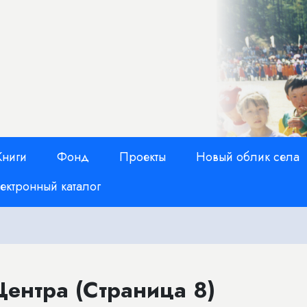
Книги
Фонд
Проекты
Новый облик села
ектронный каталог
ентра (Страница 8)