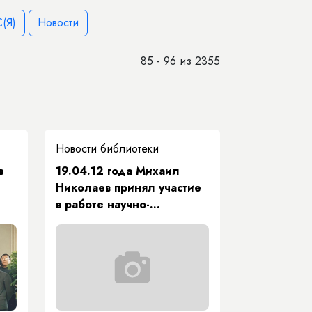
(Я)
Новости
85 - 96 из 2355
Новости библиотеки
в
19.04.12 года Михаил
Николаев принял участие
в работе научно-
практической
конференции «Роль
парламентаризма в
становлении
государственности
Якутии», посвященной 20-