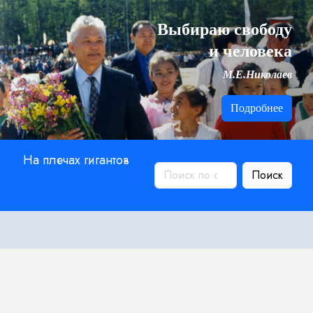
Выбираю свободу
и человека
М.Е.Николаев
Подробнее
На плечах гигантов
Поиск