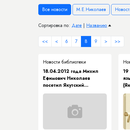
Все новости
М.Е.Николаев
Новост
Сортировка по:
Дате
|
Названию
<<
<
6
7
8
9
>
>>
Новости библиотеки
Но
18.04.2012 года Михил
19
Ефимович Николаев
яз
посетил Якутский
(Я
сельскохозяйственный
техникум.