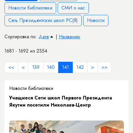
Новости библиотеки
СМИ о нас
Сеть Президентских школ РС(Я)
Новости
Сортировка по:
Дате
|
Названию
1681 - 1692 из 2354
<<
<
139
140
141
142
>
>>
Новости библиотеки
Учащиеся Сети школ Первого Президента
Якутии посетили Николаев-Центр