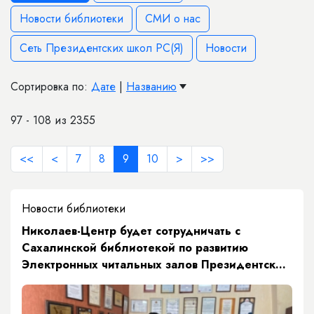
Новости библиотеки
СМИ о нас
Сеть Президентских школ РС(Я)
Новости
Сортировка по:
Дате
|
Названию
97 - 108 из 2355
<<
<
7
8
9
10
>
>>
Новости библиотеки
​Николаев-Центр будет сотрудничать с
Сахалинской библиотекой по развитию
Электронных читальных залов Президентской
библиотеки