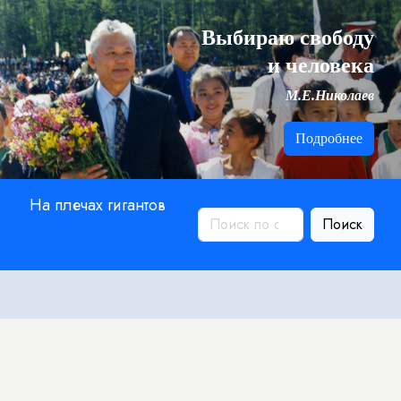
Выбираю свободу
и человека
М.Е.Николаев
Подробнее
На плечах гигантов
Поиск