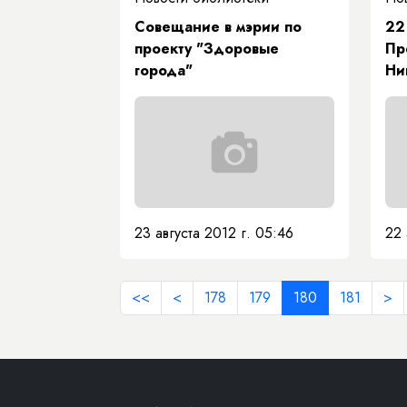
Совещание в мэрии по
22
проекту "Здоровые
Пр
города"
Ни
Пл
Ав
ра
Ре
20
«М
об
23 августа 2012 г. 05:46
22 
де
<<
<
178
179
180
181
>