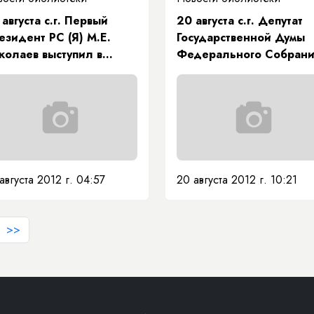
 августа с.г. Первый
20 августа с.г. Депутат
езидент РС (Я) М.Е.
Государственной Думы
колаев выступил в
Федерального Собран
енарном совещании
Российской Федерации
густовского совещания
Михаил Николаев пров
ботников образования
прием граждан
спублики Саха (Якутия)
12 г по теме:
одернизация
разования в интересах
августа 2012 г. 04:57
20 августа 2012 г. 10:21
тей»
>>