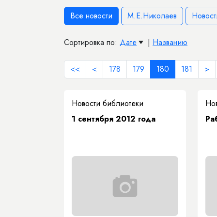
Все новости
М.Е.Николаев
Новост
Сортировка по:
Дате
|
Названию
<<
<
178
179
180
181
>
Новости библиотеки
Но
1 сентября 2012 года
Ра