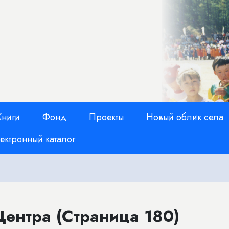
Книги
Фонд
Проекты
Новый облик села
ектронный каталог
ентра (Страница 180)