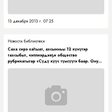
13 декабря 2013 г. 07:25
Новости библиотеки
Саха сирэ хаһыат, ахсынньы 12 күнүгэр
тахсыбыт, чэппиэрдээҕи общество
рубрикатыгар «Сүдү күүс түмсүүгэ баар. Ону
туһаныахха» диэн М.Е. Николаев интервьютун
ааҕын