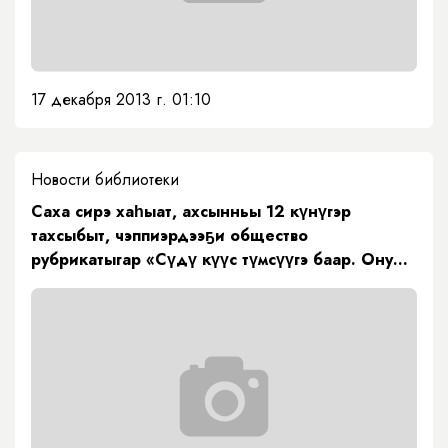
17 декабря 2013 г. 01:10
Новости библиотеки
Саха сирэ хаһыат, ахсынньы 12 күнүгэр
тахсыбыт, чэппиэрдээҕи общество
рубрикатыгар «Сүдү күүс түмсүүгэ баар. Ону
туһаныахха» диэн М.Е. Николаев интервьютун
ааҕын