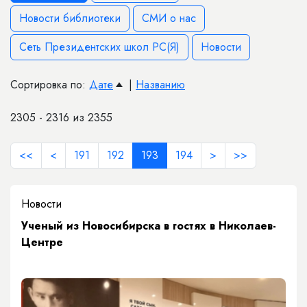
Новости библиотеки
СМИ о нас
Сеть Президентских школ РС(Я)
Новости
Сортировка по:
Дате
|
Названию
2305 - 2316 из 2355
<<
<
191
192
193
194
>
>>
Новости
Ученый из Новосибирска в гостях в Николаев-
Центре