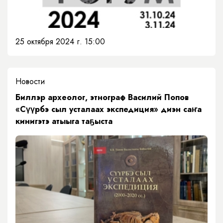
25 октября 2024 г. 15:00
Новости
Биллэр археолог, этнограф Василий Попов
«Сүүрбэ сыл усталаах экспедиция» диэн саҥа
кинигэтэ атыыга таҕыста