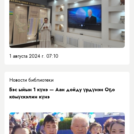
1 августа 2024 г. 07:10
Новости библиотеки
Бэс ыйын 1 күнэ — Аан дойду үрдүнэн Оҕо
кɵмүскэлин күнэ