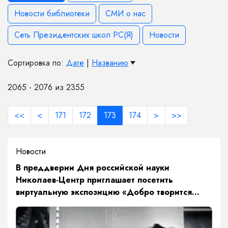
Новости библиотеки
СМИ о нас
Сеть Президентских школ РС(Я)
Новости
Сортировка по:
Дате
|
Названию
2065 - 2076 из 2355
<<
<
171
172
173
174
>
>>
Новости
В преддверии Дня российской науки
Николаев-Центр приглашает посетить
виртуальную экспозицию «Добро творится
добром - формула жизни академика
Ларионова»