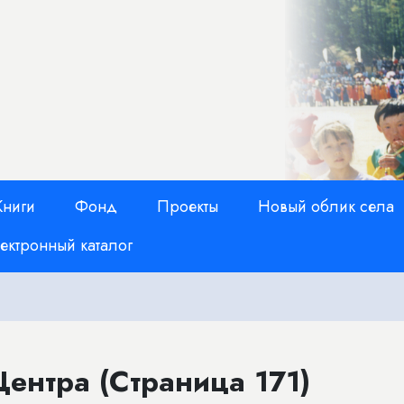
Книги
Фонд
Проекты
Новый облик села
ектронный каталог
ентра (Страница 171)