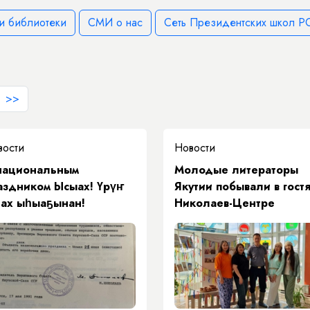
и библиотеки
СМИ о нас
Сеть Президентских школ РС
>>
вости
Новости
национальным
Молодые литераторы
аздником Ысыах! Үрүҥ
Якутии побывали в гостя
нах ыһыаҕынан!
Николаев-Центре