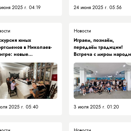
июня 2025 г. 04:19
24 июня 2025 г. 05:56
вости
Новости
скурсия юных
Играем, познаём,
ортсменов в Николаев-
передаём традиции!
нтре: новые
Встреча с миром народ
ечатления и
игр в ЦООД „Сосновый
охновение
бор“
юля 2025 г. 05:40
3 июля 2025 г. 01:20
вости
Новости