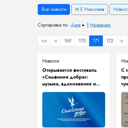
Все новости
М.Е.Николаев
Новост
Сортировка по:
Дате
|
Названию
<<
<
169
170
171
172
>
Новости
Но
Открывается фестиваль
С 
«Симфония добра»:
пр
музыка, вдохновение и
ту
таланты всего мира в
Якутске!