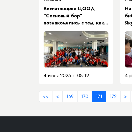
Воспитанники ЦООД
Ни
"Сосновый бор"
би
познакомились с тем, как
Як
начинался жизненный
ме
путь Первого Президента
по
М.Е. Николаева
ув
як
По
4 июля 2025 г. 08:19
4 и
<<
<
169
170
171
172
>