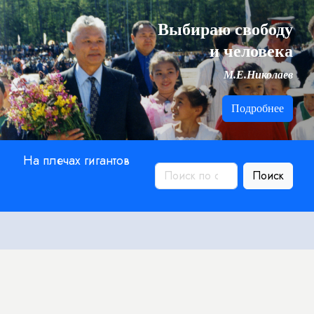
Выбираю свободу
и человека
М.Е.Николаев
Подробнее
На плечах гигантов
Поиск