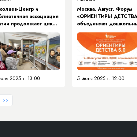
колаев-Центр и
Москва. Август. Форум
блиотечная ассоциация
«ОРИЕНТИРЫ ДЕТСТВ
утии продолжает цикл
объединяют дошкольн
роприятий,
мир
священных
ековечению памяти
утян, ковавших великую
беду
юля 2025 г. 13:00
5 июля 2025 г. 12:00
>>