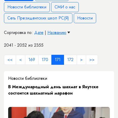
Новости библиотеки
СМИ о нас
Сеть Президентских школ РС(Я)
Новости
Сортировка по:
Дате
|
Названию
2041 - 2052 из 2355
<<
<
169
170
171
172
>
>>
Новости библиотеки
В Международный день шахмат в Якутске
состоится шахматный марафон