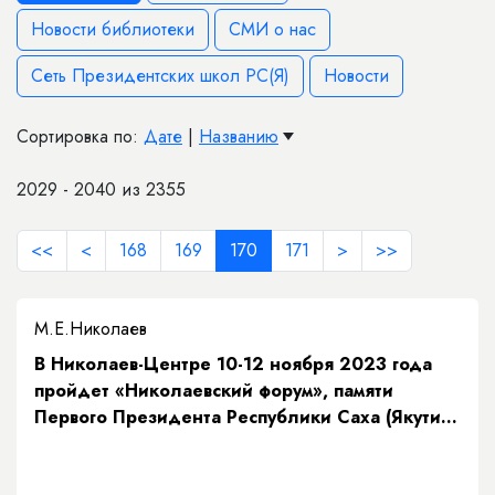
Новости библиотеки
СМИ о нас
Сеть Президентских школ РС(Я)
Новости
Сортировка по:
Дате
|
Названию
2029 - 2040 из 2355
<<
<
168
169
170
171
>
>>
М.Е.Николаев
В Николаев-Центре 10-12 ноября 2023 года
пройдет «Николаевский форум», памяти
Первого Президента Республики Саха (Якутия)
М.Е. Николаева