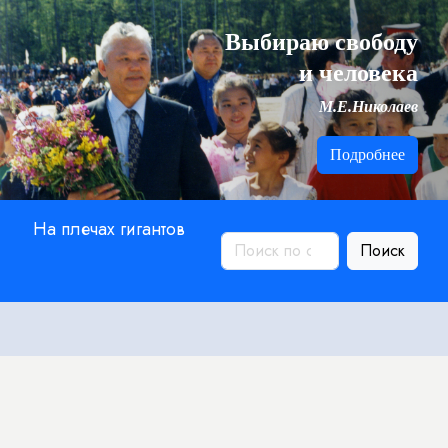
Выбираю свободу
и человека
М.Е.Николаев
Подробнее
На плечах гигантов
Поиск