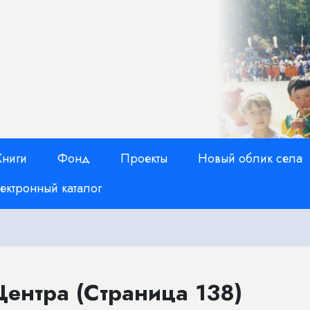
Книги
Фонд
Проекты
Новый облик села
ектронный каталог
ентра (Страница 138)