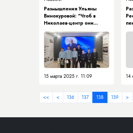
Размышления Ульяны
Ра
Винокуровой: "Чтоб в
Ре
Николаев-центр они
пе
пришли возмужавшими
лидерами, возложившими
на свои плечи судьбу
родного народа"
15 марта 2025 г. 11:09
14 
<<
<
136
137
138
139
>