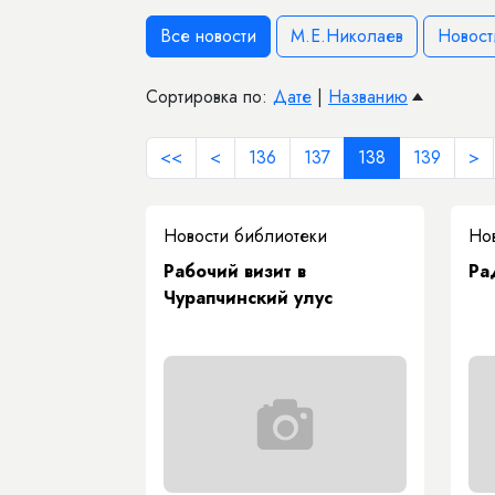
Все новости
М.Е.Николаев
Новост
Сортировка по:
Дате
|
Названию
<<
<
136
137
138
139
>
Новости библиотеки
Но
Рабочий визит в
Ра
Чурапчинский улус