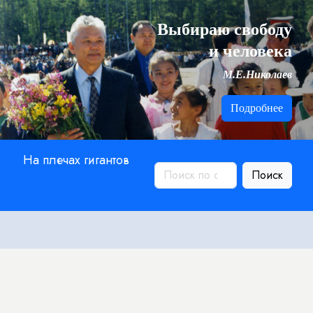
Выбираю свободу
и человека
М.Е.Николаев
Подробнее
На плечах гигантов
Поиск