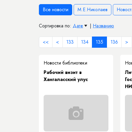
Все новости
М.Е.Николаев
Новост
Сортировка по:
Дате
|
Названию
<<
<
133
134
135
136
>
Новости библиотеки
Но
Рабочий визит в
Ли
Хангаласский улус
Го
НИ