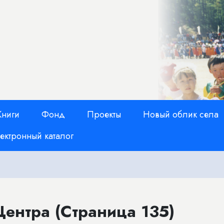
Книги
Фонд
Проекты
Новый облик села
ектронный каталог
ентра (Страница 135)