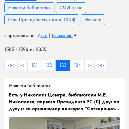
Новости библиотеки
СМИ о нас
Сеть Президентских школ РС(Я)
Новости
Сортировка по:
Дате
|
Названию
1585 - 1596 из 2355
<<
<
131
132
133
134
>
>>
Новости библиотеки
Есть у Николаев Центра, библиотеки М.Е.
Николаева, первого Президента РС (Я) друг по
духу и со-организатор конкурса “Сотворение
будущего”