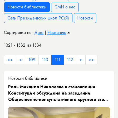
Новости библиотеки
СМИ о нас
Сеть Президентских школ РС(Я)
Новости
Сортировка по:
Дате
|
Названию
1321 - 1332 из 1334
<<
<
109
110
111
112
>
>>
Новости библиотеки
​Роль Михаила Николаева в становлении
Конституции обсуждена на заседании
Общественно-консультативного круглого стола
«Кустук»