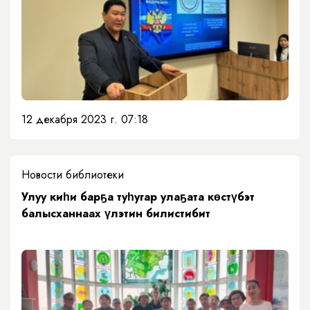
12 декабря 2023 г. 07:18
Новости библиотеки
​Улуу киһи барҕа туһугар улаҕата көстүбэт
балысханнаах үлэтин билистибит