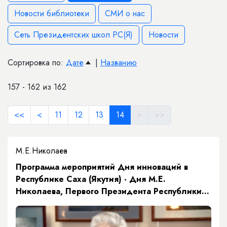
Новости библиотеки
СМИ о нас
Сеть Президентских школ РС(Я)
Новости
Сортировка по:
Дате
|
Названию
157 - 162 из 162
<<
<
11
12
13
14
>
>>
М.Е.Николаев
​Программа мероприятий Дня инноваций в
Республике Саха (Якутия) - Дня М.Е.
Николаева, Первого Президента Республики
Саха (Якутия)