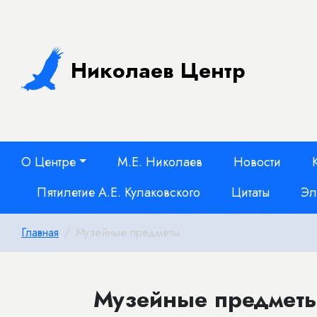
Николаев Центр
О Центре
М.Е. Николаев
Новости
Пятилетие А.Е. Кулаковского
Цитаты
Эл
Главная
Музейные предметы
Музейные предметы