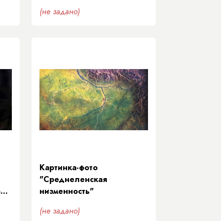
(не задано)
Картинка-фото
"Среднеленская
рии
низменность"
ь
(не задано)