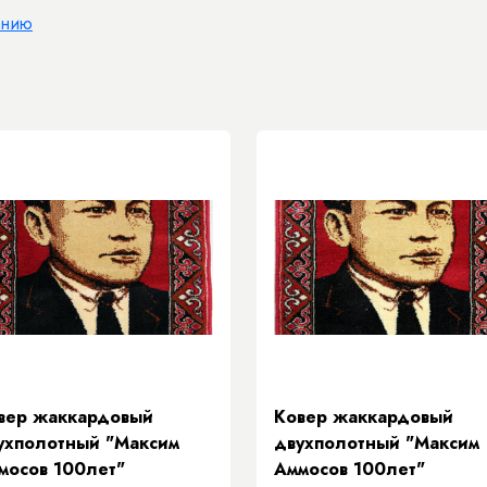
анию
вер жаккардовый
Ковер жаккардовый
ухполотный "Максим
двухполотный "Максим
мосов 100лет"
Аммосов 100лет"