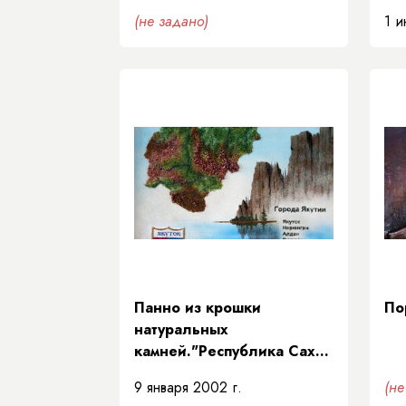
(не задано)
1 и
Панно из крошки
По
натуральных
камней."Республика Саха
(Якутия)" (карта)
9 января 2002 г.
(не