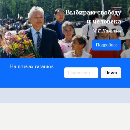
Выбираю свободу
и человека
М.Е.Николаев
Подробнее
На плечах гигантов
Поиск