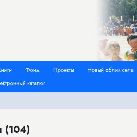
Книги
Фонд
Проекты
Новый облик села
ектронный каталог
 (104)