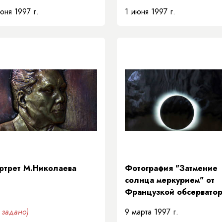
юня 1997 г.
1 июня 1997 г.
ртрет М.Николаева
Фотография "Затмение
солнца меркурием" от
Французкой обсервато
9.03.97г - 10:31 - Сибир
 задано)
9 марта 1997 г.
РС(Я)