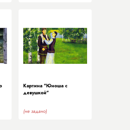
о
Картина "Юноша с
девушкой"
(не задано)