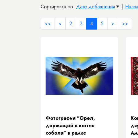
Сортировка по:
Дате добавления
|
Назв
<<
<
2
3
4
5
>
>>
Фотография "Орел,
Ко
держащий в когтях
дв
соболя" в рамке
Ам