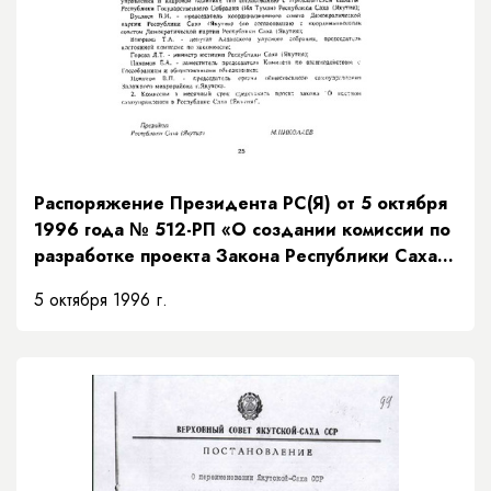
Распоряжение Президента РС(Я) от 5 октября
1996 года № 512-РП «О создании комиссии по
разработке проекта Закона Республики Саха
(Якутия) "О местном самоуправлении в
5 октября 1996 г.
Республике Саха (Якутия)"»