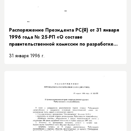
Распоряжение Президента РС(Я) от 31 января
1996 года № 25-РП «О составе
правительственной комиссии по разработке
Программы социально-экономического
31 января 1996 г.
развития вилюйской группы улусов»