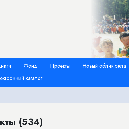
Книги
Фонд
Проекты
Новый облик села
ектронный каталог
кты (534)