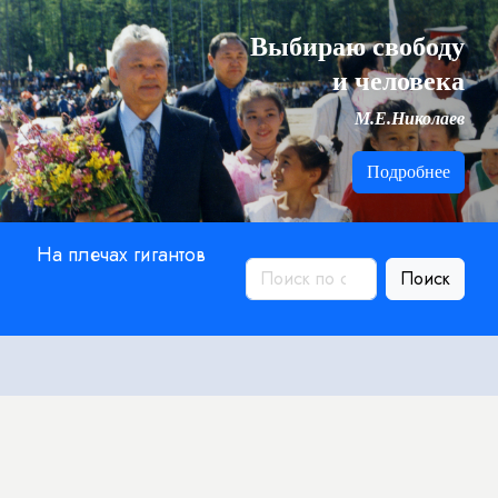
Выбираю свободу
и человека
М.Е.Николаев
Подробнее
На плечах гигантов
Поиск