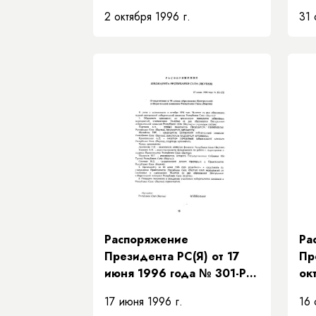
РП «О направлении
РП
2 октября 1996 г.
31 
средств Министерству
ср
финансов Республики Саха
ва
(Якутия)»
фи
(Я
Распоряжение
Ра
Президента РС(Я) от 17
Пр
июня 1996 года № 301-РП
ок
«О подготовке к 70-летию
РП
17 июня 1996 г.
16 
образования Центральной
пр