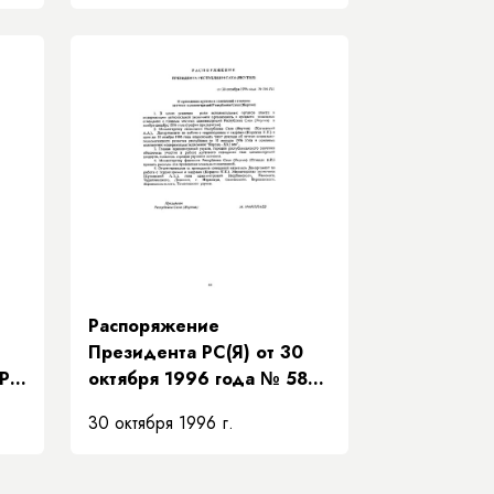
во»
Распоряжение
Президента РС(Я) от 30
-РП
октября 1996 года № 586-
х
РП «О проведении
30 октября 1996 г.
кустовых совещаний с
главами местных
администраций