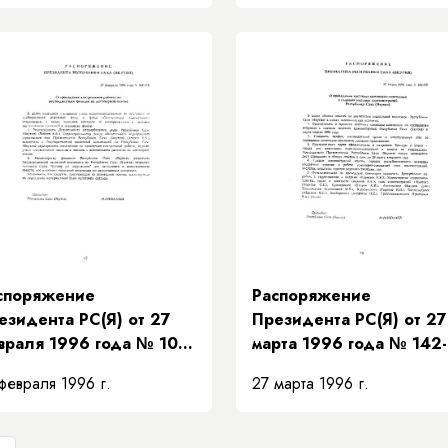
аждан в Республику
направляемыми на
ха (Якутия)»
жилищное строительст
споряжение
Распоряжение
езидента РС(Я) от 27
Президента РС(Я) от 27
враля 1996 года № 100-
марта 1996 года № 142
 «О проведении
«О проведении кустовы
февраля 1996 г.
27 марта 1996 г.
нтрольной работы по
семинаров-совещаний с
ебюджетным фондам на
главами местных
говорной основе»
администраций