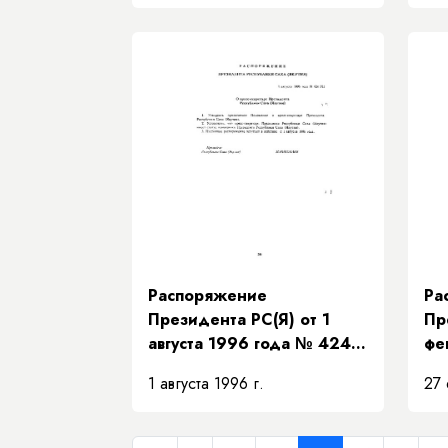
избирательной комиссии
гр
Республики Саха (Якутия)»
Са
Распоряжение
Ра
Президента РС(Я) от 1
Пр
августа 1996 года № 424-
фе
РП «О пресс-секретаре
РП
1 августа 1996 г.
27 
Президента Республики
ко
Саха (Якутия)»
вн
до