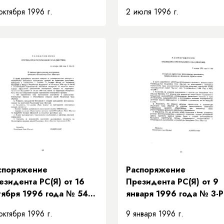
 «О направлении
«О передаче ЭЗР
октября 1996 г.
2 июля 1996 г.
едств от продажи
"Заречье"
люты Министерству
незавершенного
нансов Республики Саха
строительства здания
кутия)»
магазина»
споряжение
Распоряжение
езидента РС(Я) от 16
Президента РС(Я) от 9
тября 1996 года № 543-
января 1996 года № 3-
 «О порядке
«О порядке управления
октября 1996 г.
9 января 1996 г.
иглашения иностранных
финансовыми средствам