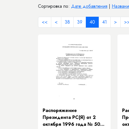
Сортировка по:
Дате добавления
|
Назван
<<
<
38
39
40
41
>
>
Распоряжение
Ра
Президента РС(Я) от 2
Пр
октября 1996 года № 508-
ок