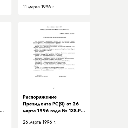
«О переоформлении
11 марта 1996 г.
задолженности АО
"Сахаавтотранс"»
Распоряжение
Президента РС(Я) от 26
РП
марта 1996 года № 138-РП
«О праздновании 100-
26 марта 1996 г.
и,
летия С.В. Васильева»