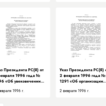
Республики Саха (Якути
для молодых ученых и
специалистов в области
науки и техники за 199
год»
аз Президента РС(Я) от
Указ Президента РС(Я) 
февраля 1996 года №
2 февраля 1996 года №
96 «Об увековечении
1291 «Об организации
мяти народного учителя
системы дистанционног
евраля 1996 г.
2 февраля 1996 г.
СР М.А. Алексеева»
обучения в Республике
Саха (Якутия)»