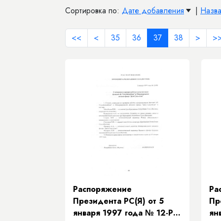
Сортировка по:
Дате добавления
|
Назв
<<
<
35
36
37
38
>
>
Распоряжение
Ра
Президента РС(Я) от 5
Пр
января 1997 года № 12-РП
ян