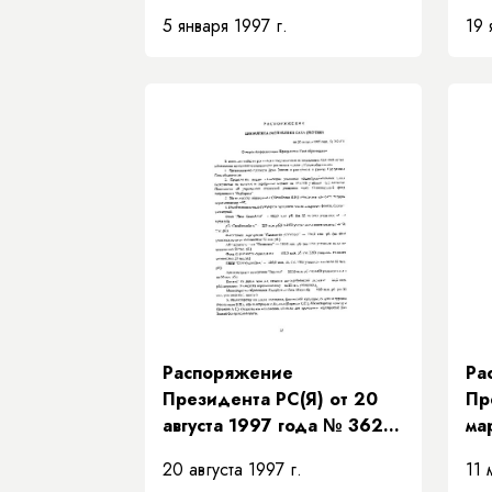
«О комиссии по проверке
«О
5 января 1997 г.
19 
работы и реорганизации
ко
функций АБ
со
"Сахабилиибанк" и
си
Международного
вы
детского фонда "Дети
де
Саха-Азия"»
Распоряжение
Ра
Президента РС(Я) от 20
Пр
августа 1997 года № 362-
ма
РП «О мерах по
«О
20 августа 1997 г.
11 
реализации Программы
"С