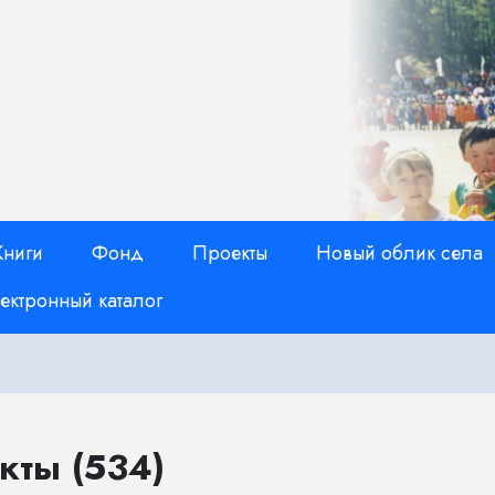
Книги
Фонд
Проекты
Новый облик села
ектронный каталог
кты (534)