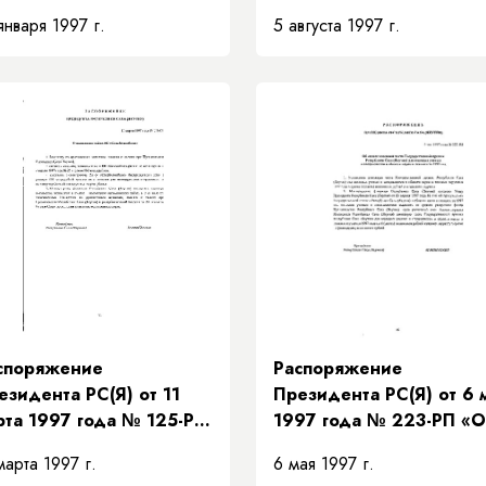
 комиссии по выработке
РП «О президентских
января 1997 г.
5 августа 1997 г.
нцепции
программах Республики
вершенствования
Саха (Якутия)»
стемы государственных
плат детям, семьям с
тьми»
споряжение
Распоряжение
езидента РС(Я) от 11
Президента РС(Я) от 6 
рта 1997 года № 125-РП
1997 года № 223-РП «
 выделении займа АБ
оплате денежной части
марта 1997 г.
6 мая 1997 г.
ахабилиибанк"»
Государственной преми