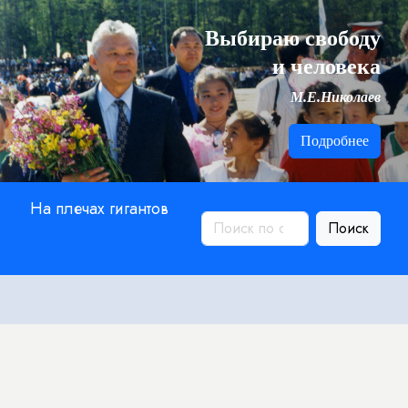
Выбираю свободу
и человека
М.Е.Николаев
Подробнее
На плечах гигантов
Поиск