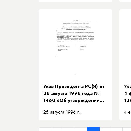
Года образования»
Указ Президента РС(Я) от
Ук
26 августа 1996 года №
4 
1460 «Об утверждении
12
Положения о статусе
па
26 августа 1996 г.
4 ф
руководителя
СС
государственного
учреждения среднего