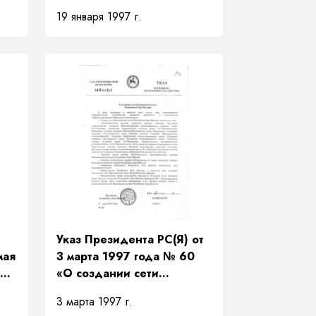
«Об организационном
19 января 1997 г.
комитете по подготовки и
проведению юбилейных
мероприятий,
посвященных 50-летию
Якутского научного центра
СО РАН и 40-летию СО
РАН»
Указ Президента РС(Я) от
мая
3 марта 1997 года № 60
Об
«О создании сети
Президентских школ
3 марта 1997 г.
и
Республики Саха (Якутия)»