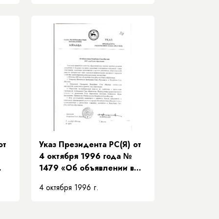
я)
7
от
Указ Президента РС(Я) от
4 октября 1996 года №
1479 «Об объявлении в
о
Республике Саха (Якутия)
4 октября 1996 г.
1997 года Годом
образования»