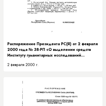
Распоряжение Президента РС(Я) от 2 февраля
2000 года № 38-РП «О выделении средств
Институту гуманитарных исследований
Академии наук Республики Саха (Якутия) на
2 февраля 2000 г.
издание фундаментальных трудов»