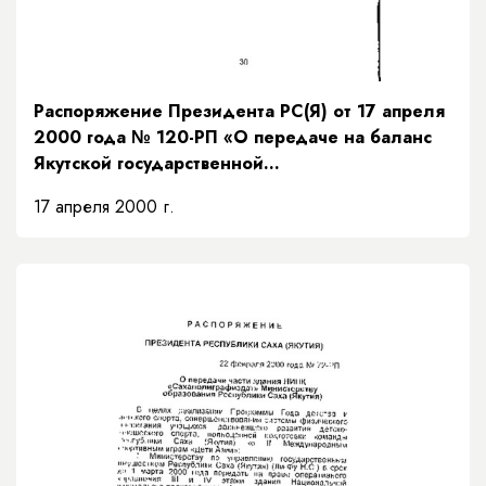
Распоряжение Президента РС(Я) от 17 апреля
2000 года № 120-РП «О передаче на баланс
Якутской государственной
сельскохозяйственной академии 50-
17 апреля 2000 г.
квартирного жилого дома в Приипподромном
квартале г. Якутска»