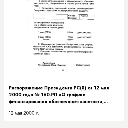
Распоряжение Президента РС(Я) от 12 мая
2000 года № 160-РП «О графике
финансирования обеспечения занятости,
оздоровления и отдыха детей летом 2000
12 мая 2000 г.
года»