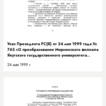
Указ Президента РС(Я) от 24 мая 1999 года №
765 «О преобразовании Мирнинского филиала
Якутского государственного университета
им.М.К.Аммосова в Политехнический институт
24 мая 1999 г.
ЯГУ»