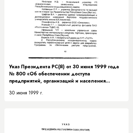
Указ Президента РС(Я) от 30 июня 1999 года
№ 800 «Об обеспечении доступа
предприятий, организаций и населения
Республики Саха (Якутия) к современным
30 июня 1999 г.
информационным системам»