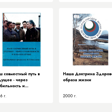
ш совместный путь в
Наша Доктрина Здоров
дущее - через
образа жизни
абильность и
агополучие
6 г.
2000 г.