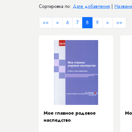
Сортировка по:
Дате добавления
|
Назван
<<
<
6
7
8
9
>
>>
Мое главное родовое
Мо
наследство