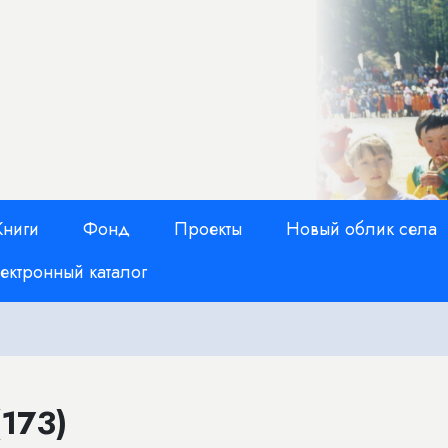
Книги
Фонд
Проекты
Новый облик села
ектронный каталог
173)