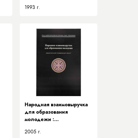
1993 г.
Народная взаимовыручка
для образования
молодежи :
национальный
2005 г.
социальный проект