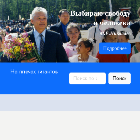
Выбираю свободу
и человека
М.Е.Николаев
Подробнее
На плечах гигантов
Поиск