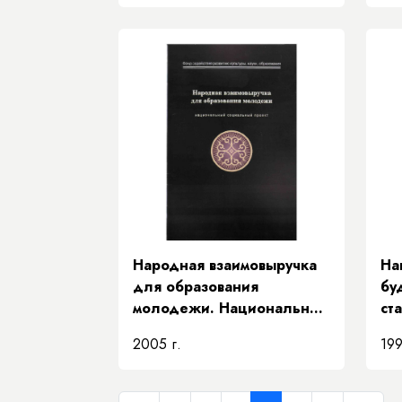
Народная взаимовыручка
На
для образования
бу
молодежи. Национальный
ст
социальный проект
бл
2005 г.
199