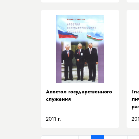
Апостол государственного
Гл
служения
ли
ра
де
2011 г.
201
Кы