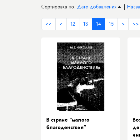
Сортировка по:
Дате добавления
|
Назв
<<
<
12
13
14
15
>
>>
В стране "малого
Во
благоденствия"
де
ин