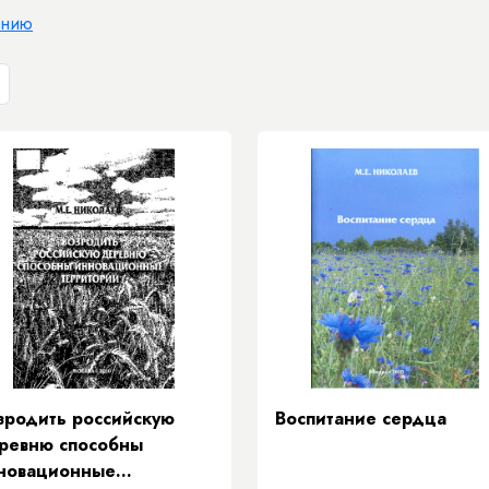
анию
зродить российскую
Воспитание сердца
ревню способны
новационные