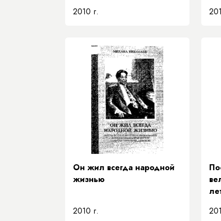
те
2010 г.
201
Он жил всегда народной
По
жизнью
ве
ле
кр
2010 г.
201
186