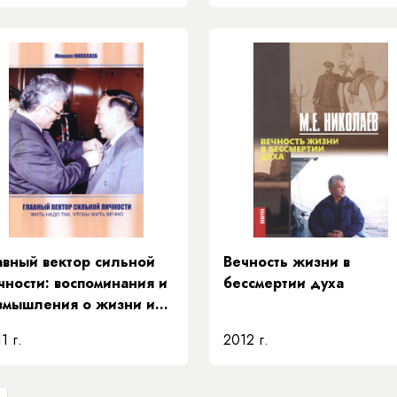
авный вектор сильной
Вечность жизни в
чности: воспоминания и
бессмертии духа
змышления о жизни и
ятельности Е. Д.
1 г.
2012 г.
чкина