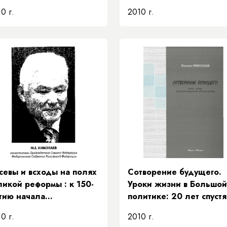
рритории
0 г.
2010 г.
севы и всходы на полях
Сотворение будущего.
ликой реформы : к 150-
Уроки жизни в Большой
тию начала
политике: 20 лет спустя
естьянской реформы
0 г.
2010 г.
1 г. в России