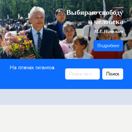
Выбираю свободу
и человека
М.Е.Николаев
Подробнее
На плечах гигантов
Поиск