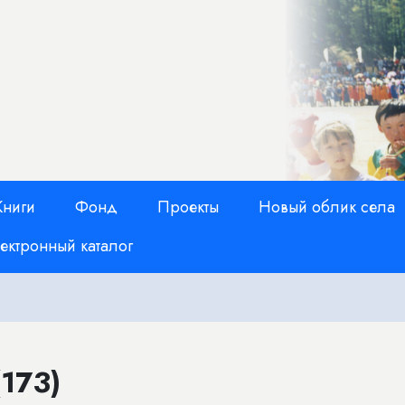
Книги
Фонд
Проекты
Новый облик села
ектронный каталог
173)