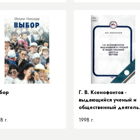
бор
Г. В. Ксенофонтов -
выдающийся ученый и
общественный деятель
Якутии
8 г.
1998 г.