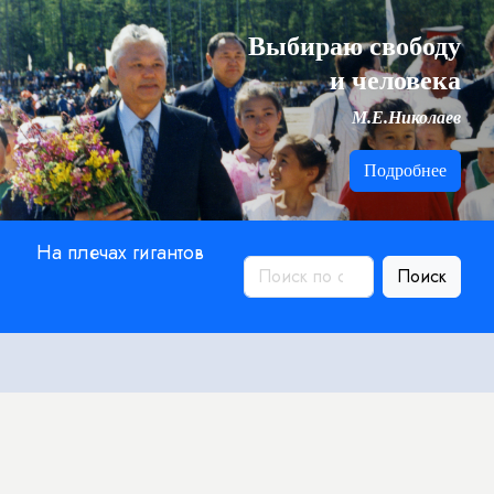
Выбираю свободу
и человека
М.Е.Николаев
Подробнее
На плечах гигантов
Поиск