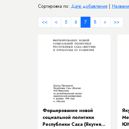
Сортировка по:
Дате добавления
|
Назван
<<
<
5
6
7
8
>
>>
Формирование новой
Як
социальной политики
Ме
Республики Саха (Якутия)
ЮН