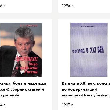
спублики Саха (Якутия)
5 г.
1996 г.
 главе с Президентом
спублики М. Е.
колаевым в Австрию на
ждународный
вестиционный форум
ИДО, 2-6 июля 1995
да
ктика: боль и надежда
Взгляд в XXI век: консп
ссии: сборник статей и
по модернизации
ступлений
экономики Республики
Саха (Якутия)
4 г.
1997 г.