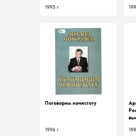
и проблемы ее развития
Ре
1995 г.
199
во
ре
Ни
Ме
ин
ЮН
го
Поговорим начистоту
Ар
Ро
вы
1996 г.
199