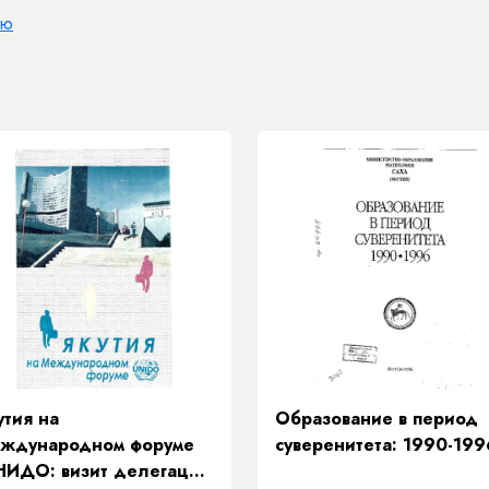
ию
утия на
Образование в период
ждународном форуме
суверенитета: 1990-199
ИДО: визит делегации