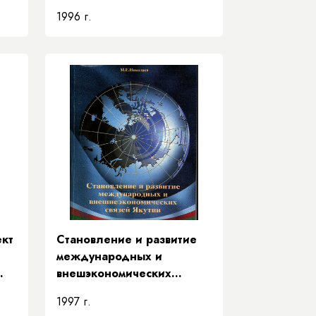
нравственность
1996 г.
ект
Становление и развитие
международных и
внешэкономических
связей Якутии: в докладах
1997 г.
и выступления Президента