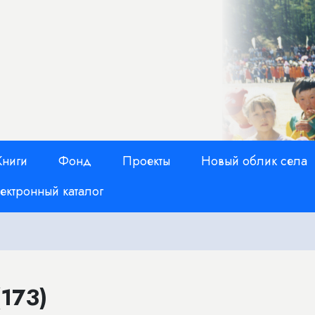
Книги
Фонд
Проекты
Новый облик села
ектронный каталог
173)