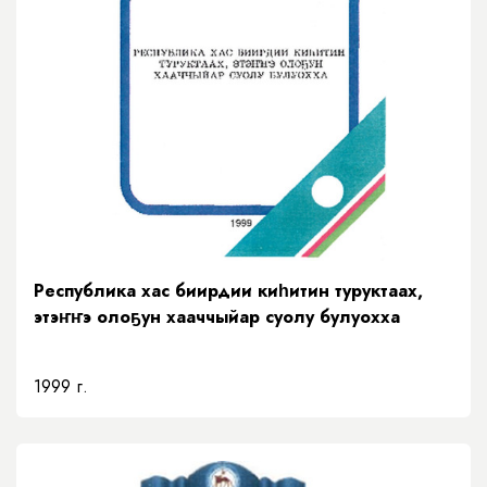
Республика хас биирдии киһитин туруктаах,
этэҥҥэ олоҕун хааччыйар суолу булуохха
1999 г.