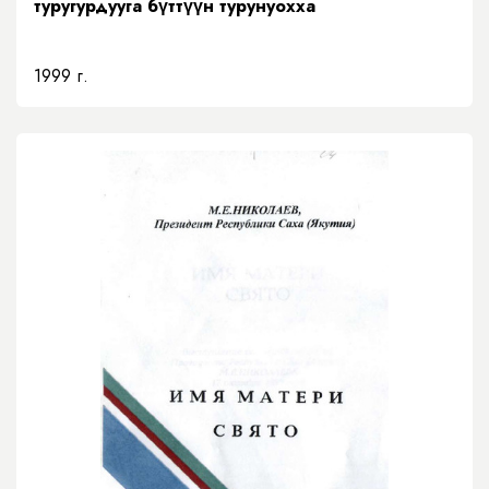
туругурдууга бүттүүн турунуохха
1999 г.