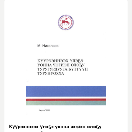
Күүрээннээх үлэҕэ уонна чэгиэн олоҕу