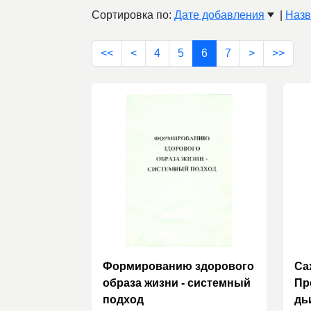
Сортировка по:
Дате добавления
|
Наз
<<
<
4
5
6
7
>
>>
Формированию здорового
Са
образа жизни - системный
Пр
подход
дь