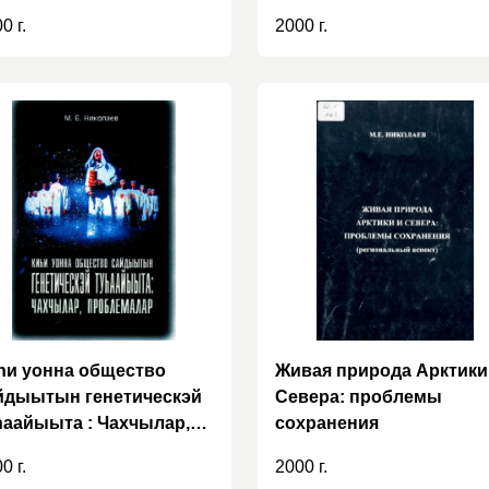
сьеһигэр түмүк тылы
0 г.
2000 г.
иитэ
һи уонна общество
Живая природа Арктики
йдыытын генетическэй
Севера: проблемы
һаайыыта : Чахчылар,
сохранения
облемалар
0 г.
2000 г.