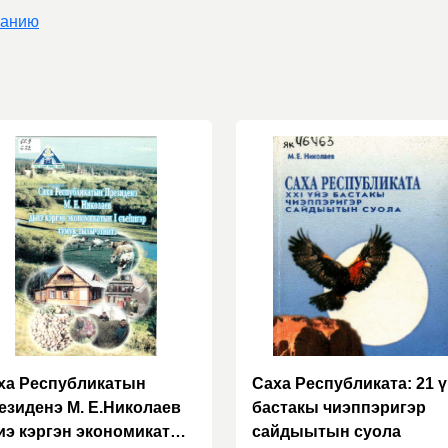
ванию
ха Республикатын
Саха Республиката: 21 
езиденэ М. Е.Николаев
бастакы чиэппэригэр
иэ кэргэн экономикатын
сайдыытын суола