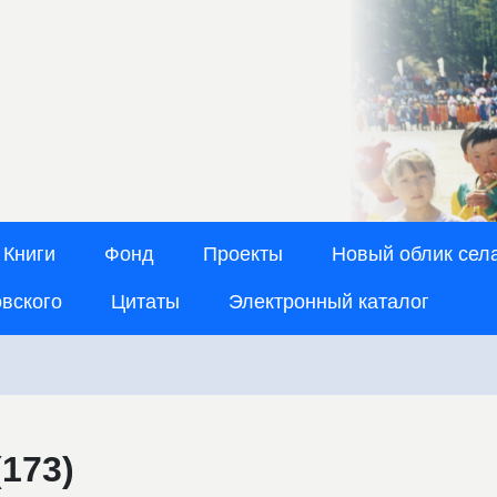
Книги
Фонд
Проекты
Новый облик сел
овского
Цитаты
Электронный каталог
173)