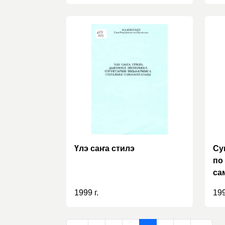
Үлэ саҥа стилэ
Су
по
са
от
1999 г.
199