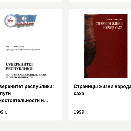
веренитет республики:
Страницы жизни народ
 пути
саха
мостоятельности и
ветственности
9 г.
1999 г.