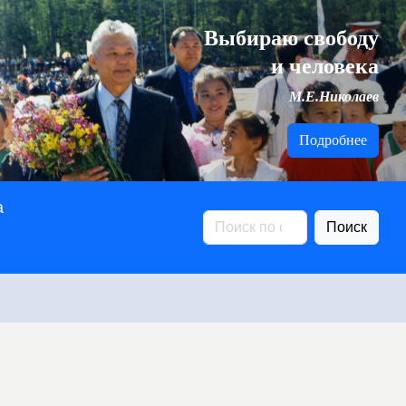
Выбираю свободу
и человека
М.Е.Николаев
Подробнее
а
Поиск