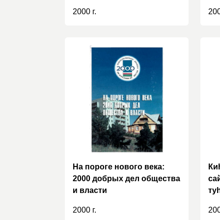
I 
2000 г.
200
эт
На пороге нового века:
Ки
2000 добрых дел общества
са
и власти
ту
пр
2000 г.
200